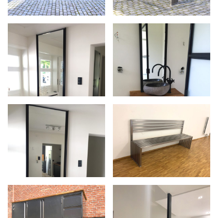
UNTERNEHMEN
PROJEKTE
ELBPHILHARMONIE
ISESTRASSE
STADTHÄUSER BLANKENESE
MITTELWEG