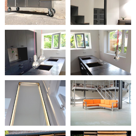
LEISTUNGEN
BALKONE
TREPPEN UND STAHLBAU
DACHTERRASSEN
TORE UND ZÄUNE
GELÄNDER
TÜREN
INDUSTRIE
SCHAUKELN
METALLBAU
ZERTIFIKATE
KARRIERE
KONTAKT
STAHLBALKON SYSTEMBAU